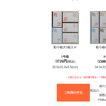
彩小箱大5箱入※
彩小箱
5号箱
\
3726円
\
550
(税込)
26.0x31.0x5.5(cm)
34.0x32
※箱の大きさ（縦X横X厚み）/ 号
箱の大き
商品の
ご利用の手引
個数が
※写真