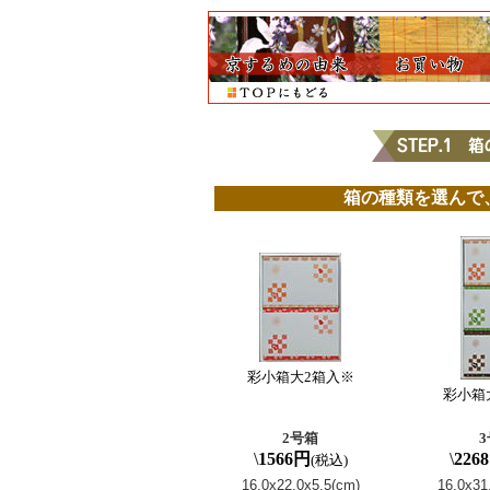
箱の種類を選んで
彩小箱大2箱入※
彩小箱
2号箱
\
1566円
\
226
(税込)
16.0x22.0x5.5(cm)
16.0x31