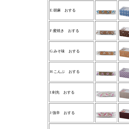
E:胡麻 おする
F:蜜焼き おする
G:みそ味 おする
H:こんぶ おする
I:剣先 おする
J:強辛 おする