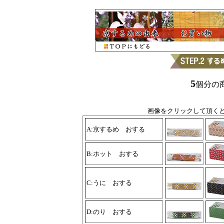
5
個分の
画像をクリックして頂く
A:京するめ おする
B:ホット おする
C:うに おする
D:のり おする