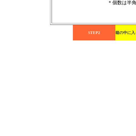
＊個数は半
STEP2
箱の中に入