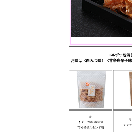
1本ずつ包装
お味は《白みつ味》《甘辛唐辛子味
大
サ
ｻｲｽﾞ 200×260×50
チャッ
市松模様スタンド箱