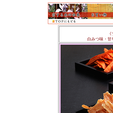
《
白みつ味・甘