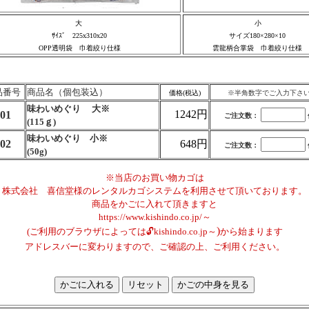
大
小
ｻｲｽﾞ 225x310x20
サイズ180×280×10
OPP透明袋 巾着絞り仕様
雲龍柄合掌袋 巾着絞り仕様
品番号
商品名（個包装込）
価格(税込)
※半角数字でご入力下さ
味わいめぐり 大※
1242円
01
ご注文数：
(115ｇ)
味わいめぐり 小※
02
648円
ご注文数：
(50g)
※当店のお買い物カゴは
株式会社 喜信堂様のレンタルカゴシステムを利用させて頂いております。
商品をかごに入れて頂きますと
https://www.kishindo.co.jp/～
)
(ご利用のブラウザによっては🔓kishindo.co.jp～
から始まります
アドレスバーに変わりますので、ご確認の上、ご利用ください。