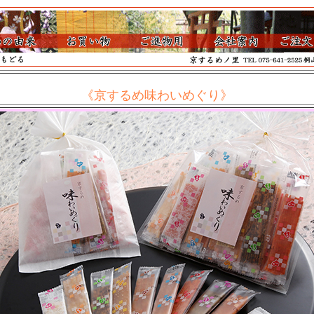
《京するめ味わいめぐり》