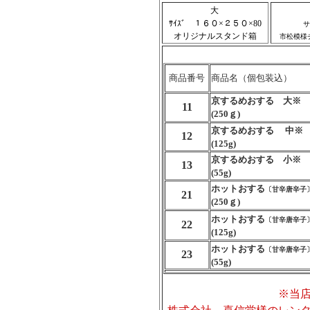
大
ｻｲｽﾞ １６０×２５０×80
サ
オリジナルスタンド箱
市松模様
商品番号
商品名（個包装込）
京するめおする 大※
11
(250ｇ)
京するめおする 中※
12
(125g)
京するめおする 小※
13
(55g)
ホットおする
〔甘辛唐辛子
21
(250ｇ)
ホットおする
〔甘辛唐辛子
22
(125g)
ホットおする
〔甘辛唐辛
23
(55g)
※当