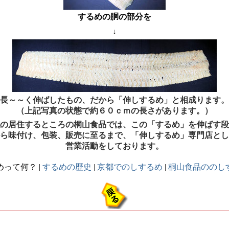
するめの胴の部分を
↓
長～～く伸ばしたもの、だから「伸しするめ」と相成ります。
（上記写真の状態で約６０ｃｍの長さがあります。）
の居住するところの桐山食品では、この「するめ」を伸ばす段
ら味付け、包装、販売に至るまで、「伸しするめ」専門店とし
営業活動をしております。
めって何？ |
するめの歴史
|
京都でのしするめ
|
桐山食品ののし